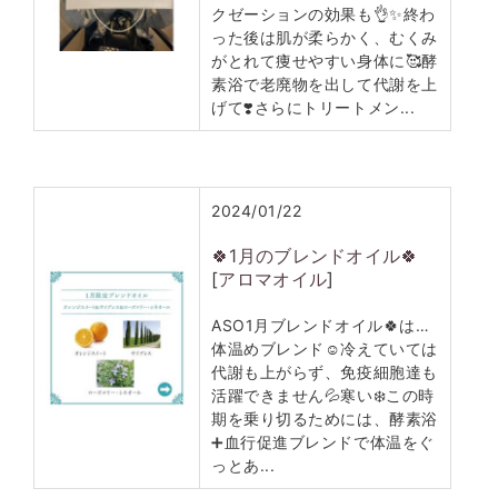
クゼーションの効果も👌✨終わ
った後は肌が柔らかく、むくみ
がとれて痩せやすい身体に🥰酵
素浴で老廃物を出して代謝を上
げて❣️さらにトリートメン...
2024/01/22
🍀1月のブレンドオイル🍀
[
アロマオイル
]
ASO1月ブレンドオイル🍀は…
体温めブレンド☺️冷えていては
代謝も上がらず、免疫細胞達も
活躍できません💦寒い❄️この時
期を乗り切るためには、酵素浴
➕血行促進ブレンドで体温をぐ
っとあ...