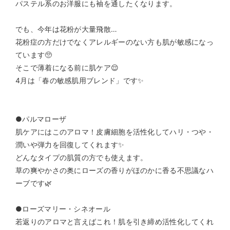
パステル系のお洋服にも袖を通したくなります。
でも、今年は花粉が大量飛散…
花粉症の方だけでなくアレルギーのない方も肌が敏感になっ
ています🥺
そこで薄着になる前に肌ケア😌
4月は「春の敏感肌用ブレンド」です✨
●パルマローザ
肌ケアにはこのアロマ！皮膚細胞を活性化してハリ・つや・
潤いや弾力を回復してくれます✨
どんなタイプの肌質の方でも使えます。
草の爽やかさの奥にローズの香りがほのかに香る不思議なハ
ーブです🌿
●ローズマリー・シネオール
若返りのアロマと言えばこれ！肌を引き締め活性化してくれ