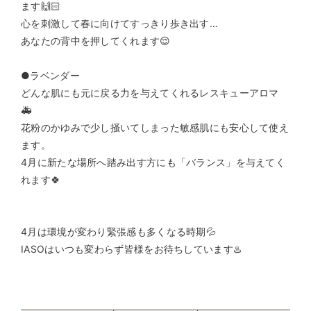
ます🙌🏻
心を刺激して春に向けてすっきり歩き出す…
あなたの背中を押してくれます😌
●ラベンダー
どんな肌にも元に戻る力を与えてくれるレスキューアロマ
🚑
花粉のかゆみで少し掻いてしまった敏感肌にも安心して使え
ます。
4月に新たな場所へ踏み出す方にも「バランス」を与えてく
れます🍀
4月は環境が変わり緊張感も多くなる時期💦
IASOはいつも変わらず皆様をお待ちしています♨️