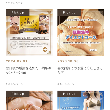
キャンペーン
Pick up
Pick up
2024.02.01
2023.10.08
㊗️日頃の感謝を込めた 3周年キ
㊗️大好評につき遂に〇〇しまし
ャンペーン🤗
た🎊
キャンペーン
キャンペーン
Pick up
Pick up