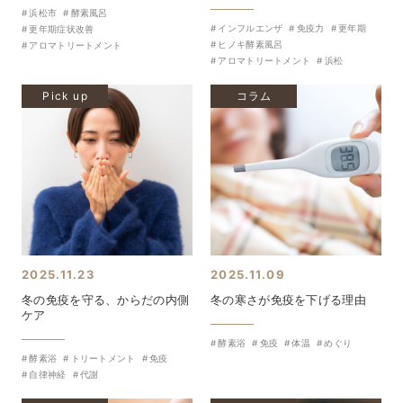
浜松市
酵素風呂
インフルエンザ
免疫力
更年期
更年期症状改善
ヒノキ酵素風呂
アロマトリートメント
アロマトリートメント
浜松
Pick up
コラム
2025.11.23
2025.11.09
冬の免疫を守る、からだの内側
冬の寒さが免疫を下げる理由
ケア
酵素浴
免疫
体温
めぐり
酵素浴
トリートメント
免疫
自律神経
代謝