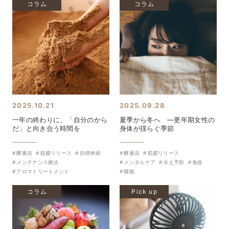
コラム
コラム
2025.10.21
2025.09.28
一年の終わりに、「自分のから
夏季から冬へ ―更年期女性の
だ」と向き合う時間を
身体が揺らぐ季節
酵素浴
筋膜リリース
自律神経
酵素浴
筋膜リリース
メンテナンス療法
メンタルケア
冷え予防
免疫
アロマトリートメント
睡眠
コラム
Pick up