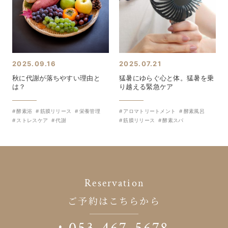
2025.09.16
2025.07.21
秋に代謝が落ちやすい理由と
猛暑にゆらぐ心と体。猛暑を乗
は？
り越える緊急ケア
酵素浴
筋膜リリース
栄養管理
アロマトリートメント
酵素風呂
ストレスケア
代謝
筋膜リリース
酵素スパ
Reservation
ご予約はこちらから