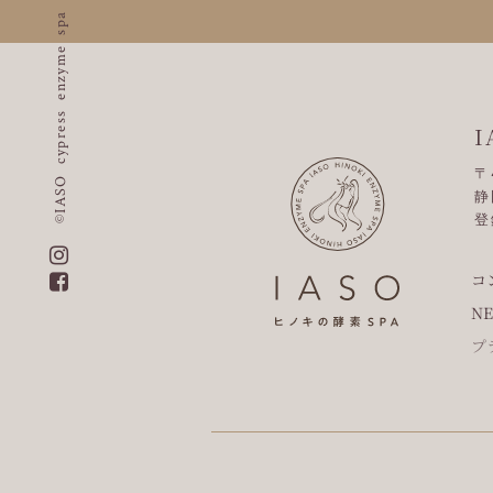
©IASO cypress enzyme spa
I
〒
静
登
コ
N
プ