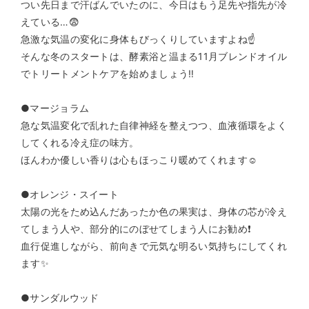
つい先日まで汗ばんでいたのに、今日はもう足先や指先が冷
えている…😨
急激な気温の変化に身体もびっくりしていますよね☝️
そんな冬のスタートは、酵素浴と温まる11月ブレンドオイル
でトリートメントケアを始めましょう‼️
●マージョラム
急な気温変化で乱れた自律神経を整えつつ、血液循環をよく
してくれる冷え症の味方。
ほんわか優しい香りは心もほっこり暖めてくれます☺️
●オレンジ・スイート
太陽の光をため込んだあったか色の果実は、身体の芯が冷え
てしまう人や、部分的にのぼせてしまう人にお勧め❗️
血行促進しながら、前向きで元気な明るい気持ちにしてくれ
ます✨
●サンダルウッド