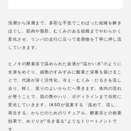
浅層から深層まで、多彩な手技でこわばった組織を解き
ほぐし、筋肉や脂肪、むくみのある組織までやわらかく
変化させ、リンパの走行に沿って老廃物を丁寧に押し流
していきます。
ヒノキの酵素浴で温められた血液が“温かい水”のように
全身をめぐり、細胞のすみずみに酸素と栄養を届けるこ
とで、代謝が深く活性化。冷え・むくみ・だるさを流し
去り、軽く、巡りのよいからだへ導きます。体内の流れ
が整うことで、肌の艶やハリ、ボディラインまで自然に
変化していきます。IASOが提案する「温めて、流し、
再生する」からだのためのリチュアル。酵素浴との相乗
効果で、めぐりが“生き返る”ようなトリートメントで
す。