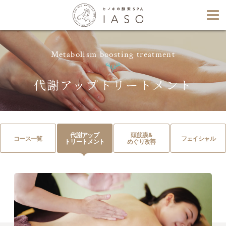
Metabolism boosting treatment
代謝アップトリートメント
代謝アップ
頭筋膜&
コース一覧
フェイシャル
トリートメント
めぐり改善