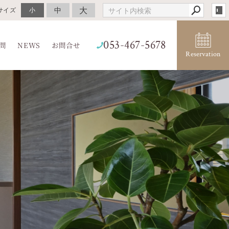
大
中
サイズ
小
053-467-5678
問
NEWS
お問合せ
Reservation