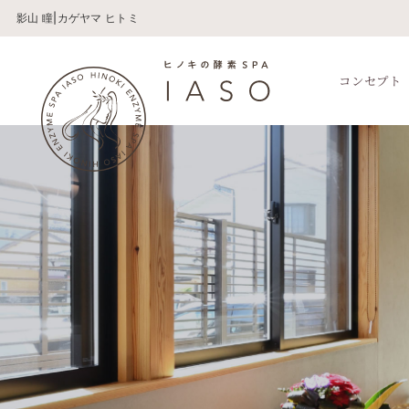
影山 瞳|カゲヤマ ヒトミ
コンセプト