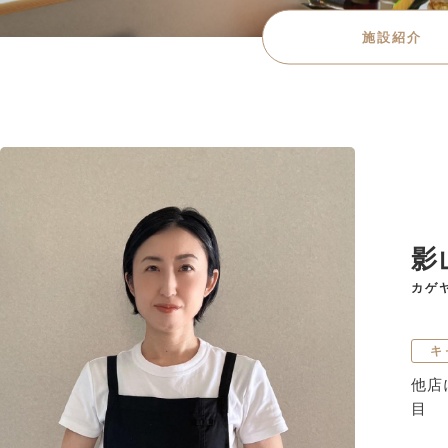
施設紹介
影
カゲ
キ
他店
目