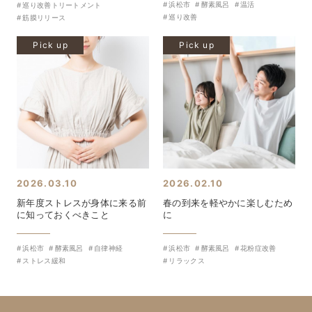
浜松市
酵素風呂
温活
巡り改善トリートメント
巡り改善
筋膜リリース
Pick up
Pick up
2026.03.10
2026.02.10
新年度ストレスが身体に来る前
春の到来を軽やかに楽しむため
に知っておくべきこと
に
浜松市
酵素風呂
自律神経
浜松市
酵素風呂
花粉症改善
ストレス緩和
リラックス