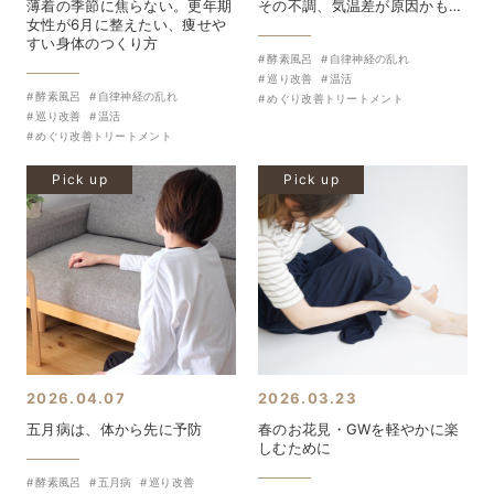
薄着の季節に焦らない。更年期
その不調、気温差が原因かも…
女性が6月に整えたい、痩せや
すい身体のつくり方
酵素風呂
自律神経の乱れ
巡り改善
温活
酵素風呂
自律神経の乱れ
めぐり改善トリートメント
巡り改善
温活
めぐり改善トリートメント
Pick up
Pick up
2026.04.07
2026.03.23
五月病は、体から先に予防
春のお花見・GWを軽やかに楽
しむために
酵素風呂
五月病
巡り改善