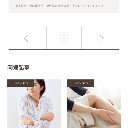
#浜松市
#酵素風呂
#更年期症状改善
#アロマトリートメント
関連記事
Pick up
Pick up