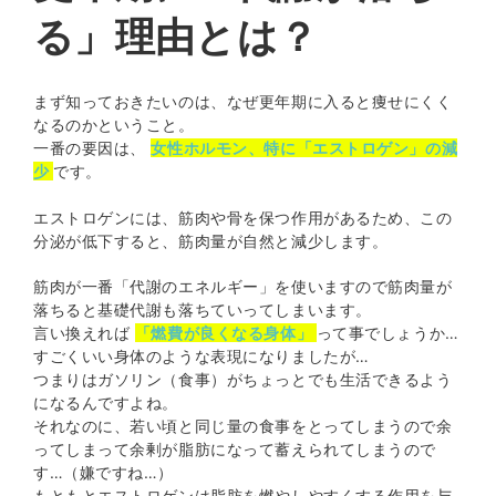
る」理由とは？
まず知っておきたいのは、なぜ更年期に入ると痩せにくく
なるのかということ。
一番の要因は、
女性ホルモン、特に「エストロゲン」の減
少
です。
エストロゲンには、筋肉や骨を保つ作用があるため、この
分泌が低下すると、筋肉量が自然と減少します。
筋肉が一番「代謝のエネルギー」を使いますので筋肉量が
落ちると基礎代謝も落ちていってしまいます。
言い換えれば
「燃費が良くなる身体」
って事でしょうか…
すごくいい身体のような表現になりましたが…
つまりはガソリン（食事）がちょっとでも生活できるよう
になるんですよね。
それなのに、若い頃と同じ量の食事をとってしまうので余
ってしまって余剰が脂肪になって蓄えられてしまうので
す…（嫌ですね…）
もともとエストロゲンは脂肪を燃やしやすくする作用を与