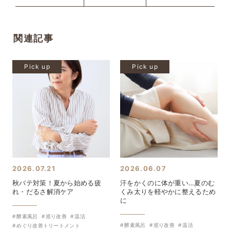
関連記事
Pick up
Pick up
2026.07.21
2026.06.07
秋バテ対策！夏から始める疲
汗をかくのに体が重い…夏のむ
れ・だるさ解消ケア
くみ太りを軽やかに整えるため
に
酵素風呂
巡り改善
温活
酵素風呂
巡り改善
温活
めぐり改善トリートメント