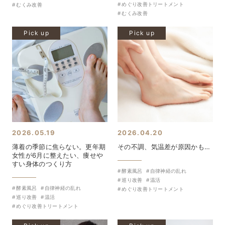
めぐり改善トリートメント
むくみ改善
むくみ改善
Pick up
Pick up
2026.05.19
2026.04.20
薄着の季節に焦らない。更年期
その不調、気温差が原因かも…
女性が6月に整えたい、痩せや
すい身体のつくり方
酵素風呂
自律神経の乱れ
巡り改善
温活
酵素風呂
自律神経の乱れ
めぐり改善トリートメント
巡り改善
温活
めぐり改善トリートメント