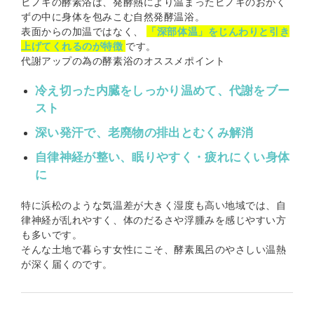
ヒノキの酵素浴は、発酵熱により温まったヒノキのおがく
ずの中に身体を包みこむ自然発酵温浴。
表面からの加温ではなく、
「深部体温」をじんわりと引き
上げてくれるのが特徴
です。
代謝アップの為の酵素浴のオススメポイント
冷え切った内臓をしっかり温めて、代謝をブー
スト
深い発汗で、老廃物の排出とむくみ解消
自律神経が整い、眠りやすく・疲れにくい身体
に
特に浜松のような気温差が大きく湿度も高い地域では、自
律神経が乱れやすく、体のだるさや浮腫みを感じやすい方
も多いです。
そんな土地で暮らす女性にこそ、酵素風呂のやさしい温熱
が深く届くのです。