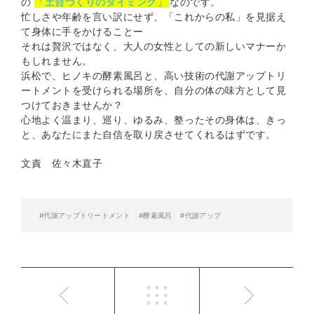
の
「土台づくりのタイミング」
なのです。
忙しさや年齢を言い訳にせず、「これからの私」を見据え
て身体に手をかけることー
それは贅沢ではなく、大人の女性としての新しいマナーか
もしれません。
浜松で、ヒノキの酵素風呂と、高い技術の代謝アップトリ
ートメントを受けられる場所を、自分の体の味方として見
つけておきませんか？
心地よく温まり、巡り、ゆるみ、整ったその身体は、きっ
と、あなたにまた自信を取り戻させてくれるはずです。
文責 佐々木直子
#代謝アップトリートメント
#酵素風呂
#代謝アップ